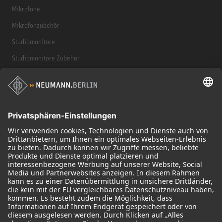
Mikrofone
Mikrofonzubehör
Studiomonitore
Studiomonitore Zubehör
Kopfhörer
Historische Mikrofone
Audio Interface