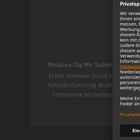
Miniature Clip Mic System MCM
Echter Neumann-Sound für die
Nahmikrofonierung akustischer
Instrumente im Livebereich.
Miniature Clip Mic Syste