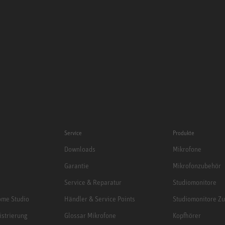
Service
Produkte
Downloads
Mikrofone
Garantie
Mikrofonzubehör
Service & Reparatur
Studiomonitore
me Studio
Händler & Service Points
Studiomonitore Z
istrierung
Glossar Mikrofone
Kopfhörer