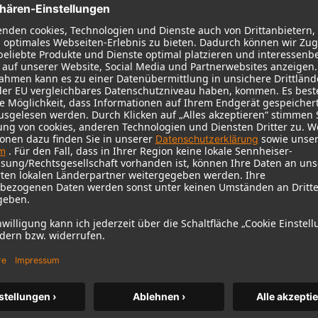
KH 120 II
Neumanns beliebter Studiomonitor
auf neuem Niveau – mit tieferem
Bass, höherer Auflösung und DSP-
Power.
m MCM
KH 120 II