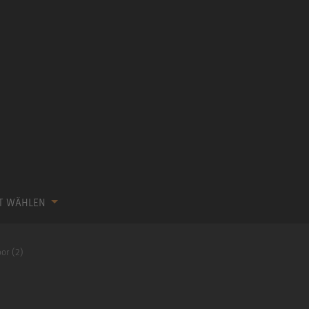
KT WÄHLEN
oor (2)