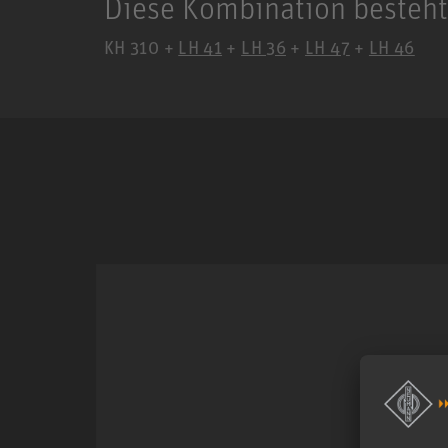
Diese Kombination besteht
KH 310 +
LH 41
+
LH 36
+
LH 47
+
LH 46