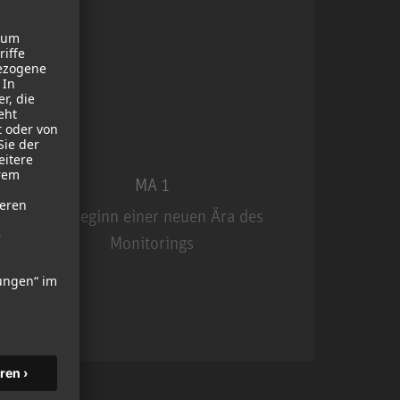
MA 1
Der Beginn einer neuen Ära des
Monitorings
MA 1