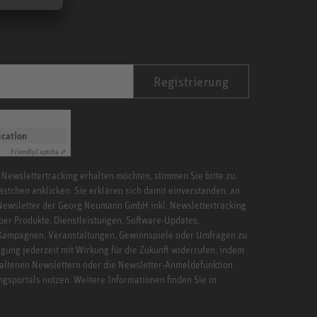
Registrierung
ication
Friendly
Captcha ⇗
 Newslettertracking erhalten möchten, stimmen Sie bitte zu,
ästchen anklicken. Sie erklären sich damit einverstanden, an
Newsletter der Georg Neumann GmbH inkl. Newslettertracking
ber Produkte, Dienstleistungen, Software-Updates,
 Kampagnen, Veranstaltungen, Gewinnspiele oder Umfragen zu
igung jederzeit mit Wirkung für die Zukunft widerrufen, indem
haltenen Newslettern oder die Newsletter-Anmeldefunktion
ngsportals nutzen. Weitere Informationen finden Sie in