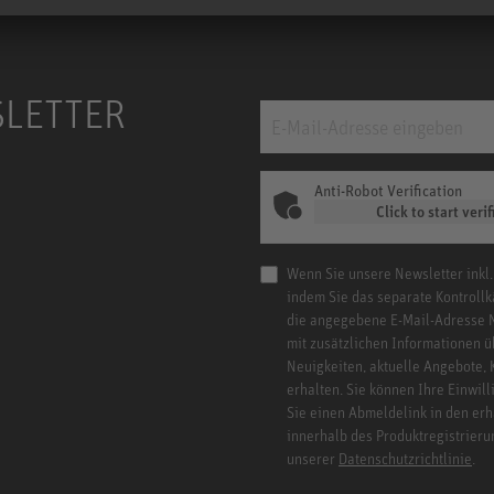
SLETTER
Anti-Robot Verification
Click to start verif
Wenn Sie unsere Newsletter inkl.
indem Sie das separate Kontrollk
die angegebene E-Mail-Adresse 
mit zusätzlichen Informationen ü
Neuigkeiten, aktuelle Angebote,
erhalten. Sie können Ihre Einwill
Sie einen Abmeldelink in den er
innerhalb des Produktregistrieru
unserer
Datenschutzrichtlinie
.