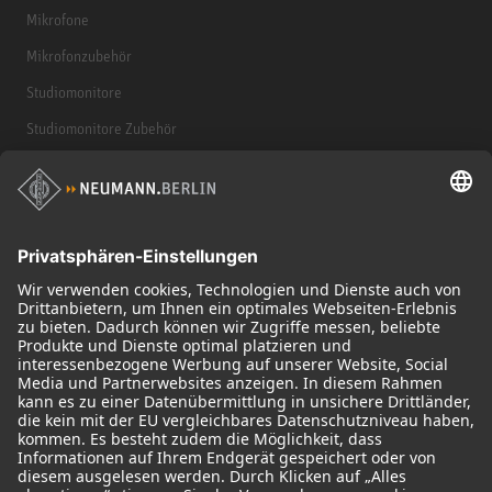
Mikrofone
Mikrofonzubehör
Studiomonitore
Studiomonitore Zubehör
Kopfhörer
Historische Mikrofone
Audio Interface