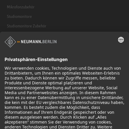
Mikrofonzubehör
Studiomonitore
Studiomonitore Zubehör
Kopfhörer
Historische Mikrofone
Audio Interface
© 2018 - 2026
Georg Neumann GmbH