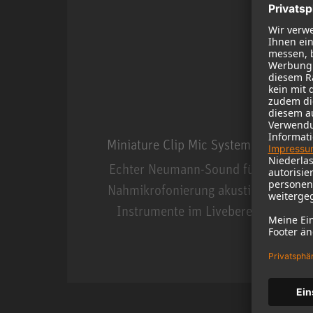
Miniature Clip Mic System MCM
Echter Neumann-Sound für die
Nahmikrofonierung akustischer
Instrumente im Livebereich.
Miniature Clip Mic Syste