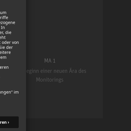
MA 1
Der Beginn einer neuen Ära des
Monitorings
MA 1