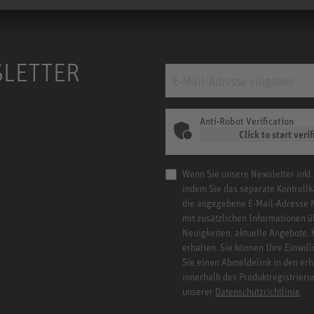
SLETTER
Anti-Robot Verification
Click to start verif
Wenn Sie unsere Newsletter inkl.
indem Sie das separate Kontrollk
die angegebene E-Mail-Adresse 
mit zusätzlichen Informationen ü
Neuigkeiten, aktuelle Angebote,
erhalten. Sie können Ihre Einwill
Sie einen Abmeldelink in den er
innerhalb des Produktregistrieru
unserer
Datenschutzrichtlinie
.