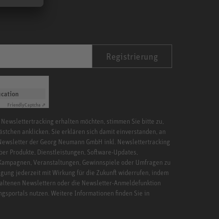
Registrierung
ication
Friendly
Captcha ⇗
 Newslettertracking erhalten möchten, stimmen Sie bitte zu,
ästchen anklicken. Sie erklären sich damit einverstanden, an
Newsletter der Georg Neumann GmbH inkl. Newslettertracking
ber Produkte, Dienstleistungen, Software-Updates,
 Kampagnen, Veranstaltungen, Gewinnspiele oder Umfragen zu
igung jederzeit mit Wirkung für die Zukunft widerrufen, indem
haltenen Newslettern oder die Newsletter-Anmeldefunktion
ngsportals nutzen. Weitere Informationen finden Sie in