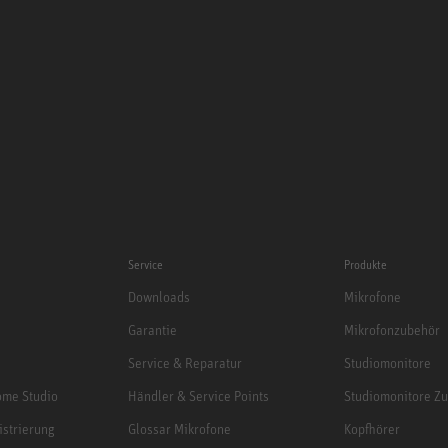
Service
Produkte
Downloads
Mikrofone
Garantie
Mikrofonzubehör
Service & Reparatur
Studiomonitore
me Studio
Händler & Service Points
Studiomonitore Z
istrierung
Glossar Mikrofone
Kopfhörer