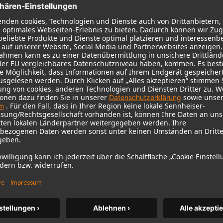
KH 120 II
Neumanns beliebter Studiomonitor
auf neuem Niveau – mit tieferem
Bass, höherer Auflösung und DSP-
Power.
m MCM
KH 120 II