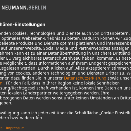
KH 120 II
Neumanns beliebter Studiomonitor
auf neuem Niveau – mit tieferem
Bass, höherer Auflösung und DSP-