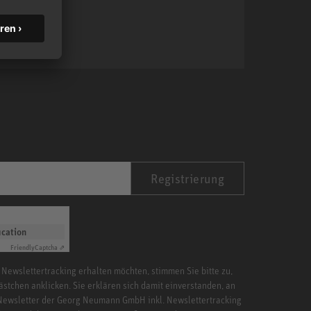
MA 1
Registrierung
ication
Friendly
Captcha ⇗
 Newslettertracking erhalten möchten, stimmen Sie bitte zu,
ästchen anklicken. Sie erklären sich damit einverstanden, an
Newsletter der Georg Neumann GmbH inkl. Newslettertracking