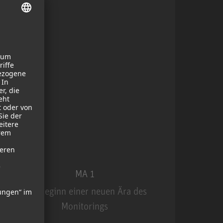
MA 1
Der Beginn einer neuen Ära des
Monitorings