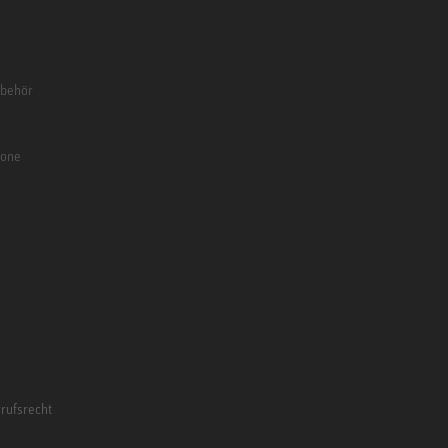
ubehör
fone
rufsrecht