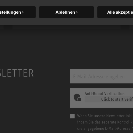
Power.
m MCM
KH 120 II
SLETTER
Anti-Robot Verification
Click to start verif
Wenn Sie unsere Newsletter inkl.
indem Sie das separate Kontrollk
die angegebene E-Mail-Adresse 