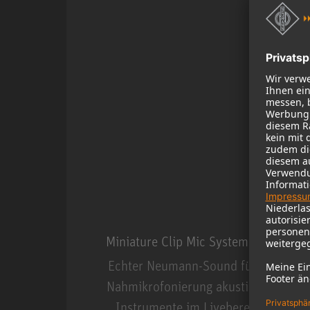
Miniature Clip Mic System MCM
Echter Neumann-Sound für die
Nahmikrofonierung akustischer
Instrumente im Livebereich.