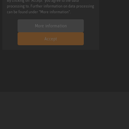
By clicking on "Accept" you agree to the data
processing to. Further information on data processing
can be found under "More information".
More information
Accept