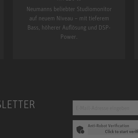
Neumanns beliebter Studiomonitor
auf neuem Niveau – mit tieferem
Bass, höherer Auflösung und DSP-
Power.
m MCM
KH 120 II
SLETTER
Anti-Robot Verification
Click to start verif