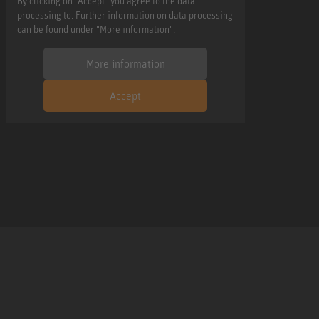
By clicking on "Accept" you agree to the data
processing to. Further information on data processing
can be found under "More information".
More information
Accept