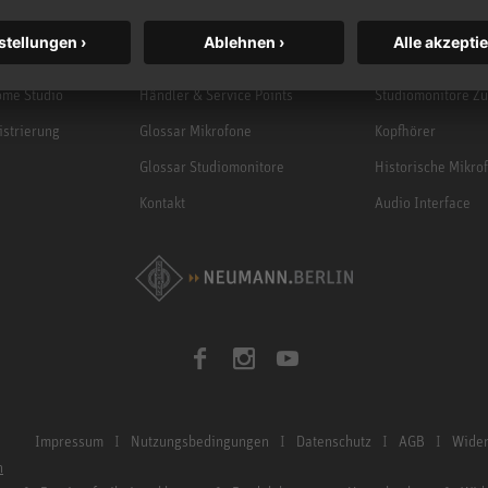
Garantie
Mikrofonzubehör
Service & Reparatur
Studiomonitore
me Studio
Händler & Service Points
Studiomonitore Z
istrierung
Glossar Mikrofone
Kopfhörer
Glossar Studiomonitore
Historische Mikro
Kontakt
Audio Interface
Impressum
Nutzungsbedingungen
Datenschutz
AGB
Wider
n