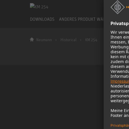
DOWNLOADS
ANDERES PRODUKT WÄHLEN
Neumann
Historical
KM 254
Firma
Über uns