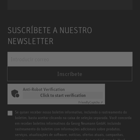
SUSCRÍBETE A NUESTRO
NEWSLETTER
Inscríbete
Anti-Robot Verification
Click to start verification
Friendly
Captcha ⇗
Se quiser receber nosso boletim informativo, incluindo o rastreamento do
boletim, basta aceitar clicando na caixa de seleção separada. Você concorda
em receber boletins informativos da Georg Neumann GmbH, incluindo
rastreamento do boletim com informações adicionais sobre produtos,
serviços, atualizações de software, notícias, ofertas atuais, campanhas,