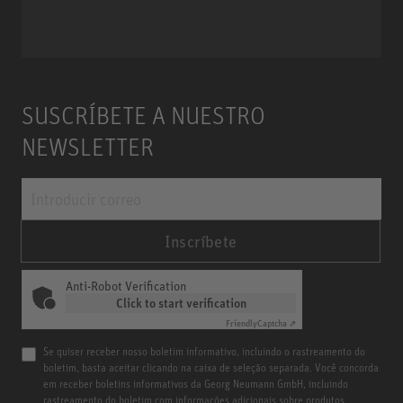
Miniature Clip Mic System MCM
SUSCRÍBETE A NUESTRO
NEWSLETTER
Inscríbete
Anti-Robot Verification
Click to start verification
Friendly
Captcha ⇗
Se quiser receber nosso boletim informativo, incluindo o rastreamento do
boletim, basta aceitar clicando na caixa de seleção separada. Você concorda
em receber boletins informativos da Georg Neumann GmbH, incluindo
rastreamento do boletim com informações adicionais sobre produtos,