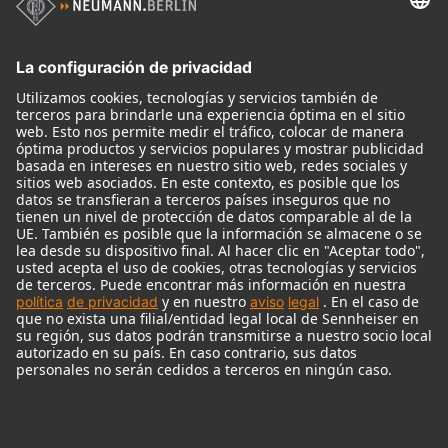
Micrófonos
Accesorios para Micrófonos
Monitores
Monitor Accessories
Auriculares
Micrófonos Legendarios
Audio Interface
© 2018 - 2026
Georg Neumann GmbH