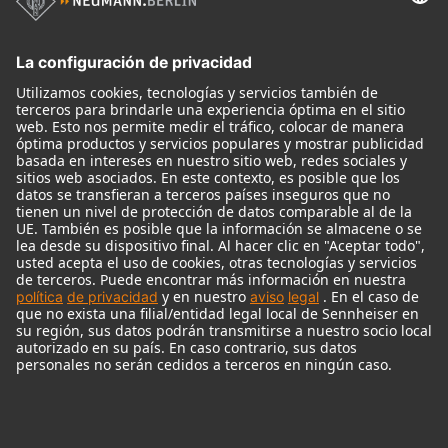
Micrófonos
Accesorios para Micrófonos
Monitores
Monitor Accessories
Auriculares
Micrófonos Legendarios
Audio Interface
© 2018 - 2026
Georg Neumann GmbH