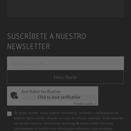
SUSCRÍBETE A NUESTRO
NEWSLETTER
Inscríbete
Anti-Robot Verification
Click to start verification
Friendly
Captcha ⇗
Se quiser receber nosso boletim informativo, incluindo o rastreamento do
boletim, basta aceitar clicando na caixa de seleção separada. Você concorda
em receber boletins informativos da Georg Neumann GmbH, incluindo
rastreamento do boletim com informações adicionais sobre produtos,