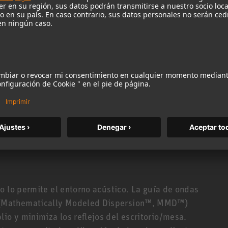
iona igual de bien con todo, desde rock hasta
ón y trabajo de doblaje.
 excepcionalmente lineal de 39 Hz a 21 kHz (±3
espuesta de fase linealizada! Esto se traduce en
asombrosa, así como una precisión extrema en el
ón precisa de los impulsos y unas reverberaciones
 a la electrónica controlada por DSP, cuyos
de fase causada por los filtros analógicos. El DSP
 en consistencia tonal. ¡El KH 150 está fabricado
 más de ±0.8 dB! Por lo tanto: la imagen estéreo
o lo permite el entorno acústico. La guía de ondas
(Mathematically Modeled Dispersion™, MMD™)
o y minimiza los reflejos del escritorio/mesa.