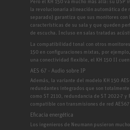
Pero el KH 150 va mucho más allá: su DSP in
la revolucionaria alineación automática de
separado) garantiza que sus monitores con 
características de su sala y que queden per
de escucha. Incluso en salas tratadas acú
La compatibilidad tonal con otros monitores 
150 en configuraciones mixtas, por ejemplo
una conectividad flexible, el KH 150 II cuen
AES 67 - Audio sobre IP
Además, la variante del modelo KH 150 AES
redundantes integrados que son totalmente
como ST 2110, redundancia de ST 2022-7 y 
compatible con transmisiones de red AES6
Eficacia energética
Los ingenieros de Neumann pusieron mucho 