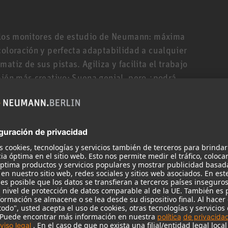
s los monitores de estudio de Neumann: máxima
coloración y perfecta adaptabilidad a cualquier
atiz de sus pistas. Agiliza y facilita el trabajo
bién más creativo: Suena genial, pero ¿podrá
o sibilante? ¿Son los graves demasiado profundos?
os más pequeños es su respuesta de graves más
aja como la del KH 310 de mayor tamaño, gracias
” del KH 150 en una caja bass reflex
KH 150 es ideal para música urbana, EDM, bandas
s que requieren unos graves ampliados y/o niveles
s amplificadores (145 W/100 W) y sofisticados
idad ni siquiera con SPL altos. Pero el KH 150