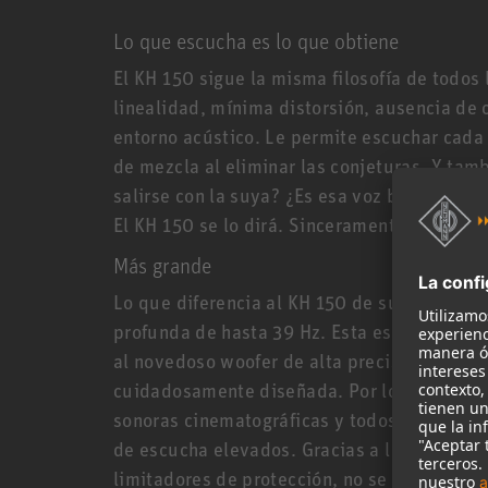
Lo que escucha es lo que obtiene
El KH 150 sigue la misma filosofía de todo
linealidad, mínima distorsión, ausencia de 
entorno acústico. Le permite escuchar cada m
de mezcla al eliminar las conjeturas. Y tam
salirse con la suya? ¿Es esa voz brillante 
El KH 150 se lo dirá. Sinceramente.
Más grande
Lo que diferencia al KH 150 de sus herman
profunda de hasta 39 Hz. Esta es casi tan b
al novedoso woofer de alta precisión de 6.5
cuidadosamente diseñada. Por lo tanto, el 
sonoras cinematográficas y todos los estilo
de escucha elevados. Gracias a los potente
limitadores de protección, no se pierde clar