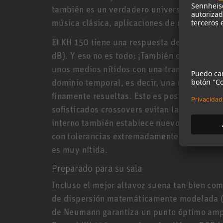
también es un verdadero universalista, func
música clásica, aplicaciones de radiodifusi
El KH 150 tiene una respuesta de frecuencia
dB). Y eso no es todo: ¡También ofrece una r
unos medios nítidos con una transparencia 
dominio temporal, es decir, una reproducci
finamente resueltas. Esto es posible gracias
sofisticados crossovers evitan la distorsión 
interno también establece nuevos estándares
con tolerancias extremadamente bajas de no
es muy nítida.
Preparado para su sala
Incluso el mejor altavoz suena tan bien com
de dispersión matemáticamente modelada 
de Neumann garantiza un punto óptimo ampli