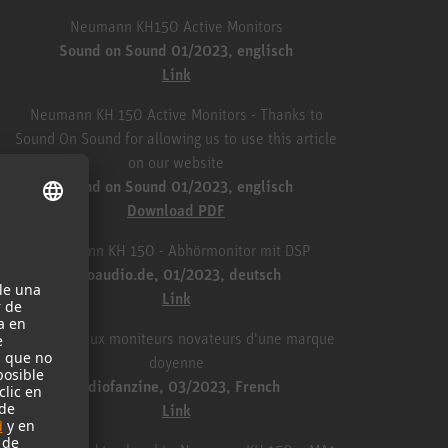
Neumann KH150 Active Monitors
Sound on Sound 01/2023, englisch
Link
Neumann KH 150 Active Monitors - Thanks to
Sound On Sound for allowing us to use this article
on our website
Sound on Sound 01/2023, englisch
Download PDF
Neumann KH 150 - Abhörmonitor mit DSP
proaudio.de, 01/2023, deutsch
Link
Les nouveaux moniteurs novateurs d'une marque
doyenne
audiofanzine, 03/2023, French
Link