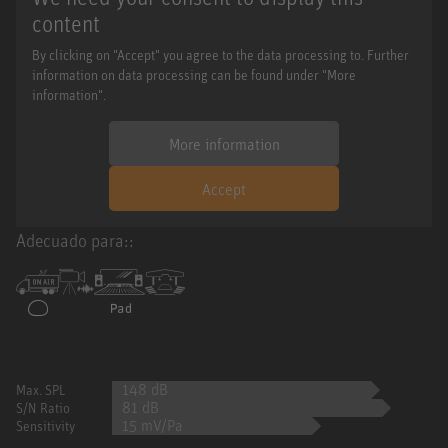
content
By clicking on "Accept" you agree to the data processing to. Further
information on data processing can be found under "More
information".
More information
Accept
Adecuado para::
148 dB
Max. SPL
81 dB
S/N Ratio
15 mV/Pa
Sensitivity