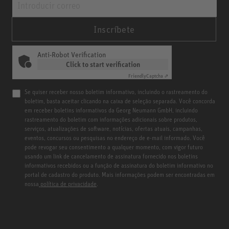
Inscríbete
Anti-Robot Verification
Click to start verification
Friendly
Captcha ⇗
Se quiser receber nosso boletim informativo, incluindo o rastreamento do
boletim, basta aceitar clicando na caixa de seleção separada. Você concorda
em receber boletins informativos da Georg Neumann GmbH, incluindo
rastreamento do boletim com informações adicionais sobre produtos,
serviços, atualizações de software, notícias, ofertas atuais, campanhas,
eventos, concursos ou pesquisas no endereço de e-mail informado. Você
pode revogar seu consentimento a qualquer momento, com vigor futuro
usando um link de cancelamento de assinatura fornecido nos boletins
informativos recebidos ou a função de assinatura do boletim informativo no
portal de cadastro do produto. Mais informações podem ser encontradas em
nossa
política de privacidade
.