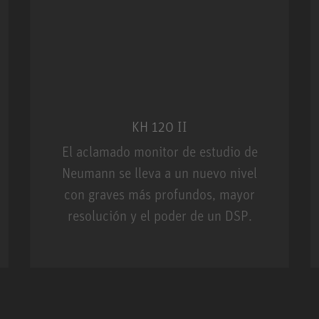
KH 120 II
El aclamado monitor de estudio de
Neumann se lleva a un nuevo nivel
con graves más profundos, mayor
resolución y el poder de un DSP.
m MCM
KH 120 II