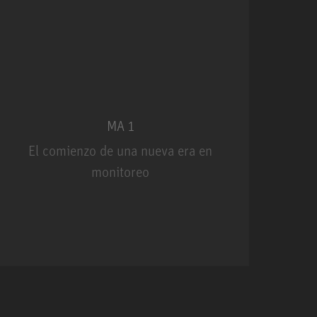
MA 1
El comienzo de una nueva era en
U
monitoreo
MA 1