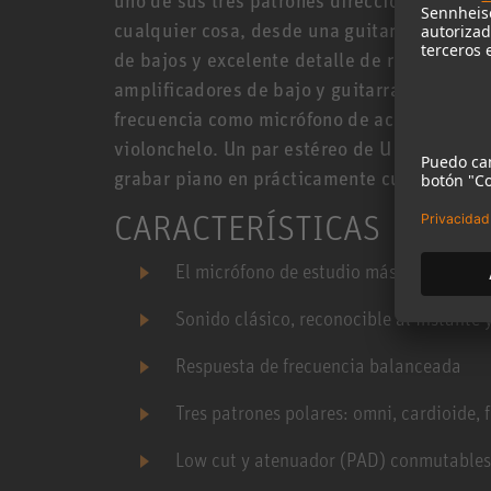
cualquier cosa, desde una guitarra acústica
de bajos y excelente detalle de rango medi
amplificadores de bajo y guitarra. Para grab
frecuencia como micrófono de acentuación p
violonchelo. Un par estéreo de U 87 Ai es l
grabar piano en prácticamente cualquier gé
CARACTERÍSTICAS
El micrófono de estudio más famoso de
Sonido clásico, reconocible al instante y
Respuesta de frecuencia balanceada
Tres patrones polares: omni, cardioide, 
Low cut y atenuador (PAD) conmutables