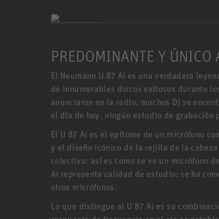
PREDOMINANTE Y ÚNICO 
El Neumann U 87 Ai es una verdadera leyend
de innumerables discos exitosos durante lo
anunciaron en la radio, muchos DJ se encont
el día de hoy, ningún estudio de grabación 
El U 87 Ai es el epítome de un micrófono c
y el diseño icónico de la rejilla de la cabez
colectiva: así es como se ve un micrófono d
Ai representa calidad de estudio; se ha con
otros micrófonos.
Lo que distingue al U 87 Ai es su combinaci
respuesta de frecuencia en el eje es notab