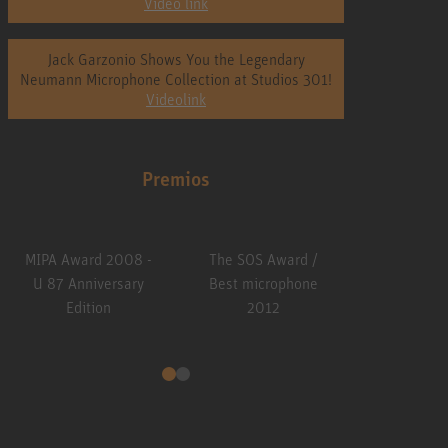
Video link
Jack Garzonio Shows You the Legendary
Neumann Microphone Collection at Studios 301!
Videolink
Premios
ard 2008 -
The SOS Award /
The SOS Award /
nniversary
Best microphone
Best microphone
dition
2012
2013