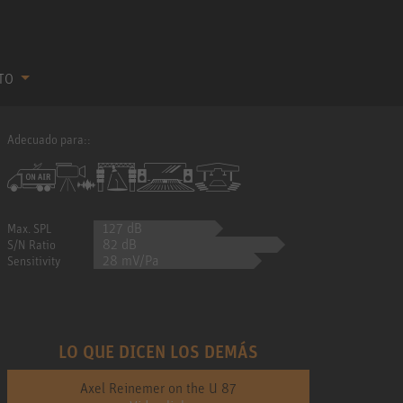
CTO
Adecuado para::
127 dB
Max. SPL
82 dB
S/N Ratio
28 mV/Pa
Sensitivity
LO QUE DICEN LOS DEMÁS
Axel Reinemer on the U 87