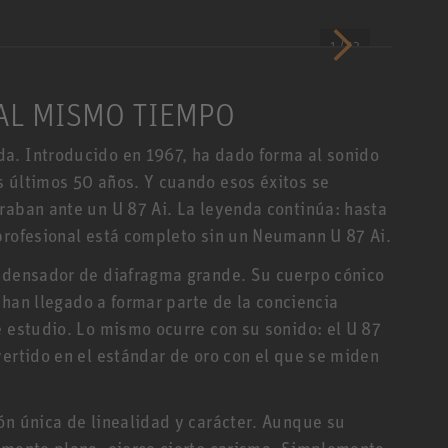
1 / 12
AL MISMO TIEMPO
a. Introducido en 1967, ha dado forma al sonido
s últimos 50 años. Y cuando esos éxitos se
raban ante un U 87 Ai. La leyenda continúa: hasta
profesional está completo sin un Neumann U 87 Ai.
MIPA Aw
ondensador de diafragma grande. Su cuerpo cónico
U 87 A
a han llegado a formar parte de la conciencia
E
e estudio. Lo mismo ocurre con su sonido: el U 87
vertido en el estándar de oro con el que se miden
ón única de linealidad y carácter. Aunque su
lemente plana, ejerce cierto carisma. Simplemente