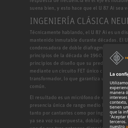
suena bien, y esto hace que el U 87 Ai sea ve
INGENIERÍA CLÁSICA NE
Técnicamente hablando, el U 87 Ai es un di
mantenido inmutable durante décadas. El U 
condensadora de doble diafragma que su pr
principios de la década de 1960. Su amplif
principios de diseño que su predecesor accio
mediante un circuito FET único con una rut
transformador, lo que garantiza una máxima
común.
El resultado es un micrófono de estudio de 
presencia única de rango medio hacen del U 
tanto por cantantes como por ingenieros, as
ya sea voz superpuesta, doblaje y audiolib
uno de sus tres patrones direccionales, el U