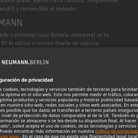
rsátil y reconocible al instante.
UMANN
seño tradicional cuya fórmula atemporal se ha
87 Ai utiliza el mismo diseño de cápsula
edecesor, el no menos legendario U 67 de
icador principal también se basa en los mismos
nado por válvulas, pero el U 87 Ai los realiza
a de señal mínima y una salida balanceada por
 integridad de la señal y un alto rechazo de modo
una claridad incomparable. Su sonido natural y su
87 Ai el micrófono vocal definitivo, elogiado
í como la mejor opción para aplicaciones de voz,
ros. Debido a su respuesta equilibrada en cada
 87 Ai también es un micrófono versátil para