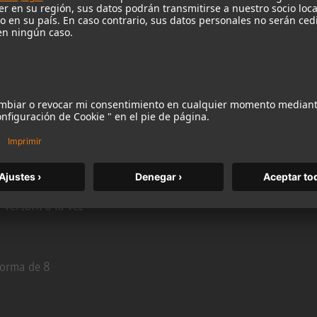
 hasta una batería. Gracias a su sólida respuesta
o, a menudo se puede encontrar frente a
aciones clásicas, el U 87 Ai se utiliza con
ara solos instrumentales, por ejemplo, el
a opción preferida de muchos ingenieros para
nero, desde pop y jazz hasta música clásica.
l mundo
 versátil a la vez
forma de 8