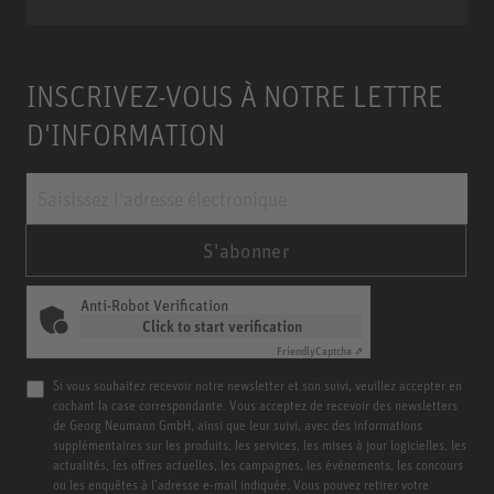
INSCRIVEZ-VOUS À NOTRE LETTRE
D'INFORMATION
S'abonner
Anti-Robot Verification
Click to start verification
Friendly
Captcha ⇗
Si vous souhaitez recevoir notre newsletter et son suivi, veuillez accepter en
cochant la case correspondante. Vous acceptez de recevoir des newsletters
de Georg Neumann GmbH, ainsi que leur suivi, avec des informations
supplémentaires sur les produits, les services, les mises à jour logicielles, les
actualités, les offres actuelles, les campagnes, les événements, les concours
ou les enquêtes à l’adresse e-mail indiquée. Vous pouvez retirer votre