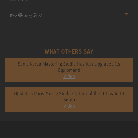
他の製品を選ぶ
WHAT OTHERS SAY
Sonic Korea Mastering Studio Has Just Upgraded Its
Equipment!
Video
DJ Statics Paris Mixing Studio: A Tour of the Ultimate DJ
Setup
Video