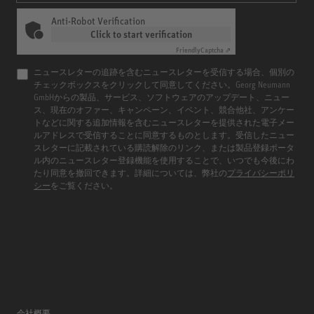
Anti-Robot Verification
Click to start verification
Friendly
Captcha ⇗
ニュースレターの追跡を含むニュースレターを受信する場合、個別の
チェックボックスをクリックして同意してください。Georg Neumann
GmbHからの製品、サービス、ソフトウェアのアップデート、ニュー
ス、現在のオファー、キャンペーン、イベント、競合他社、アンケー
トなどに関する追加情報を含むニュースレターを提供された電子メー
ルアドレスで受信することに同意するものとします。受信したニュー
スレターに記載されている購読解除のリンク、または製品登録ポータ
ル内のニュースレター登録機能を使用することで、いつでも今後にわ
たり同意を撤回できます。詳細については、弊社の
プライバシーポリ
シー
をご覧ください。
会社概要