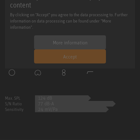
content
By clicking on "Accept" you agree to the data processing to. Further
information on data processing can be found under "More
information".
More information
Accept
124 dB
Max. SPL
77 dB-A
S/N Ratio
24 mV/Pa
Sensitivity