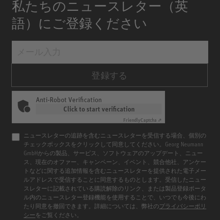
私たちのニュースレター（英
語）にご登録ください
登録する
Anti-Robot Verification
Click to start verification
Friendly
Captcha ⇗
ニュースレターの追跡を含むニュースレターを受信する場合、個別の
チェックボックスをクリックして同意してください。Georg Neumann
GmbHからの製品、サービス、ソフトウェアのアップデート、ニュー
ス、現在のオファー、キャンペーン、イベント、競合他社、アンケー
トなどに関する追加情報を含むニュースレターを提供された電子メー
ルアドレスで受信することに同意するものとします。受信したニュー
スレターに記載されている購読解除のリンク、または製品登録ポータ
ル内のニュースレター登録機能を使用することで、いつでも今後にわ
たり同意を撤回できます。詳細については、弊社の
プライバシーポリ
シー
をご覧ください。