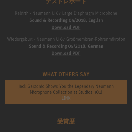
テストレポート
Rebirth - Neumann U 67 Large Diaphragm Microphone
Sound & Recording 05/2018, English
Download PDF
Wiedergeburt - Neumann U 67 Großmembran-Röhrenmikrofon
Sound & Recording 05/2018, German
Download PDF
WHAT OTHERS SAY
Jack Garzonio Shows You the Legendary Neumann
Microphone Collection at Studios 301!
LINK
受賞歴