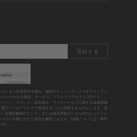
登録する
ication
Friendly
Captcha ⇗
ースレターを受信する場合、個別のチェックボックスをクリックし
umann GmbHからの製品、サービス、ソフトウェアのアップデート、
ンペーン、イベント、競合他社、アンケートなどに関する追加情報
た電子メールアドレスで受信することに同意するものとします。受
ている購読解除のリンク、または製品登録ポータル内のニュースレ
いつでも今後にわたり同意を撤回できます。詳細については、弊社
ださい。