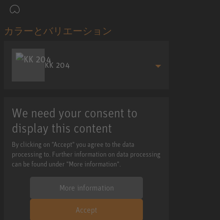
カラーとバリエーション
KK 204
We need your consent to
display this content
By clicking on "Accept" you agree to the data
processing to. Further information on data processing
can be found under "More information".
More information
Accept