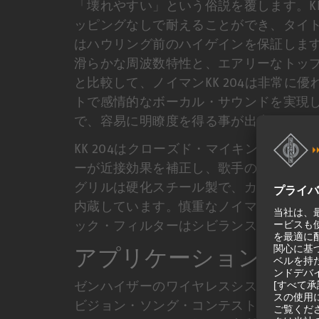
「壊れやすい」という俗説を覆します。KK 
ッピングなしで耐えることができ、タイ
はハウリング前のハイゲインを保証します。
滑らかな周波数特性と、エアリーなトッ
と比較して、ノイマンKK 204は非常に
トで感情的なボーカル・サウンドを実現し
で、容易に明瞭度を得る事が出来、フィ
KK 204はクローズド・マイキングに最
ーが近接効果を補正し、歌手の唇がマイ
グリルは硬化スチール製で、カプセルか
内蔵しています。慎重なノイマン・エン
ック・フィルターはシビランスの問題を
アプリケーション
ゼンハイザーのワイヤレスシステムと組
ビジョン・ソング・コンテストなどの国