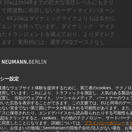
204は150dBまでの巨大な音圧レベルにもクリ
トで周波数に依存しないカーディオイドパターン
KK 204はダイナミックマイクよりもはるかに
プエンドを持っています。ダイナミック・マイク
優れたトランジェントを備えており、よりダイレク
ます。実用的には、通常のEQブーストなし
ードバック耐性をさらに向上させます。
適化されており、固定されたローカット・フィルタ
クに触れてもクリアな低音を確保します。ヘッド
らの湿気を防ぐ効果の高いポップ・スクリーンを
ジニアリングのおかげで、これらのアコースティ
引き起こすことはありません。
み合わせたノイマンのカプセルヘッドは、ユーロ
際的なテレビイベントをはじめとする世界最大級