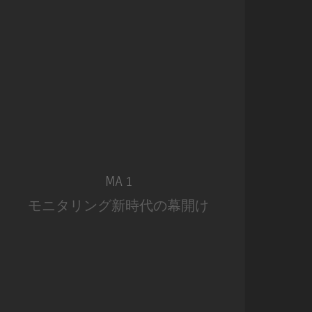
MA 1
モニタリング新時代の幕開け
モ
MA 1