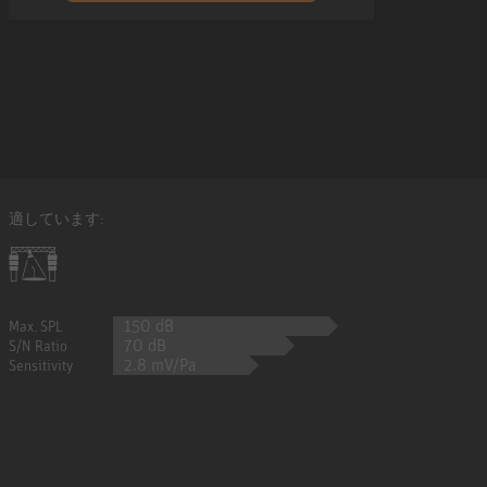
適しています:
150 dB
Max. SPL
70 dB
S/N Ratio
2.8 mV/Pa
Sensitivity