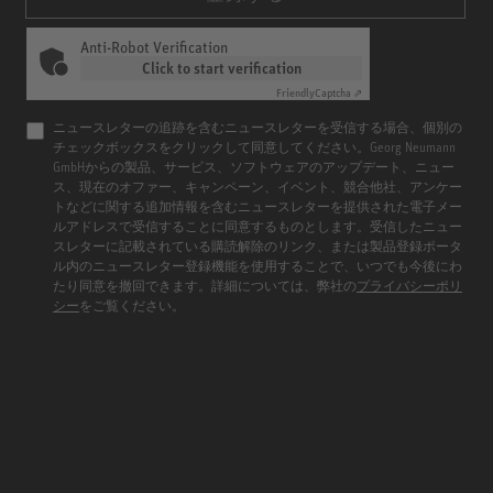
Anti-Robot Verification
Click to start verification
Friendly
Captcha ⇗
ニュースレターの追跡を含むニュースレターを受信する場合、個別の
チェックボックスをクリックして同意してください。Georg Neumann
GmbHからの製品、サービス、ソフトウェアのアップデート、ニュー
ス、現在のオファー、キャンペーン、イベント、競合他社、アンケー
トなどに関する追加情報を含むニュースレターを提供された電子メー
ルアドレスで受信することに同意するものとします。受信したニュー
スレターに記載されている購読解除のリンク、または製品登録ポータ
ル内のニュースレター登録機能を使用することで、いつでも今後にわ
たり同意を撤回できます。詳細については、弊社の
プライバシーポリ
シー
をご覧ください。