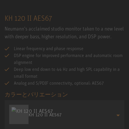
KH 120 II AES67
Neumann’s acclaimed studio monitor taken to a new level
with deeper bass, higher resolution, and DSP power.
Linear frequency and phase response
DSP engine for improved performance and automatic room
alignment
Deep low end down to 44 Hz and high SPL capability in a
small format
Analog and S/PDIF connectivity, optional: AES67
カラーとバリエーション
KH 120 II AES67