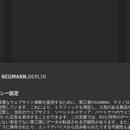
KH 120 II
Neumannの定評あるスタジオモニ
ターは、より深い低音域、より高