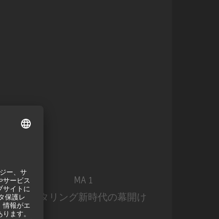
MA 1
モニタリング新時代の幕開け
モ
MA 1