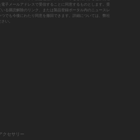
た電子メールアドレスで受信することに同意するものとします。受
ている購読解除のリンク、または製品登録ポータル内のニュースレ
いつでも今後にわたり同意を撤回できます。詳細については、弊社
ださい。
アクセサリー