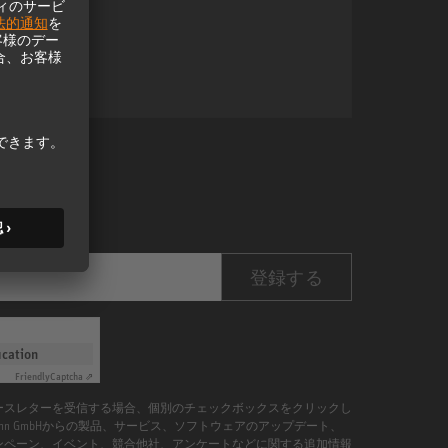
登録する
ication
Friendly
Captcha ⇗
ースレターを受信する場合、個別のチェックボックスをクリックし
umann GmbHからの製品、サービス、ソフトウェアのアップデート、
ンペーン、イベント、競合他社、アンケートなどに関する追加情報