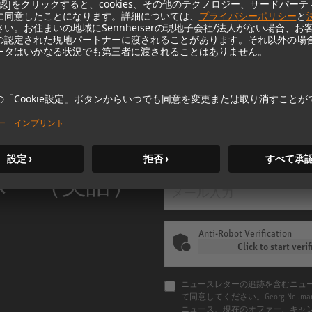
い解像度、DSPパワーで新たなレ
ベルに引き上げられました。
m MCM
KH 120 II
ター（英語）
Anti-Robot Verification
Click to start verif
ニュースレターの追跡を含むニュ
て同意してください。Georg Ne
ニュース、現在のオファー、キャ