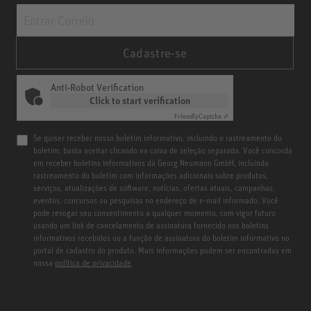
Cadastre-se
Anti-Robot Verification
Click to start verification
Friendly
Captcha ⇗
Se quiser receber nosso boletim informativo, incluindo o rastreamento do
boletim, basta aceitar clicando na caixa de seleção separada. Você concorda
em receber boletins informativos da Georg Neumann GmbH, incluindo
rastreamento do boletim com informações adicionais sobre produtos,
serviços, atualizações de software, notícias, ofertas atuais, campanhas,
eventos, concursos ou pesquisas no endereço de e-mail informado. Você
pode revogar seu consentimento a qualquer momento, com vigor futuro
usando um link de cancelamento de assinatura fornecido nos boletins
informativos recebidos ou a função de assinatura do boletim informativo no
portal de cadastro do produto. Mais informações podem ser encontradas em
nossa
política de privacidade
.