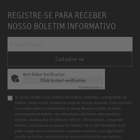
REGISTRE-SE PARA RECEBER
NOSSO BOLETIM INFORMATIVO
Cadastre-se
Anti-Robot Verification
Click to start verification
Friendly
Captcha ⇗
Se quiser receber nosso boletim informativo, incluindo o rastreamento do
boletim, basta aceitar clicando na caixa de seleção separada. Você concorda
em receber boletins informativos da Georg Neumann GmbH, incluindo
rastreamento do boletim com informações adicionais sobre produtos,
serviços, atualizações de software, notícias, ofertas atuais, campanhas,
eventos, concursos ou pesquisas no endereço de e-mail informado. Você
pode revogar seu consentimento a qualquer momento, com vigor futuro
usando um link de cancelamento de assinatura fornecido nos boletins