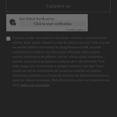
Cadastre-se
Anti-Robot Verification
Click to start verification
Friendly
Captcha ⇗
Se quiser receber nosso boletim informativo, incluindo o rastreamento do
boletim, basta aceitar clicando na caixa de seleção separada. Você concorda
em receber boletins informativos da Georg Neumann GmbH, incluindo
rastreamento do boletim com informações adicionais sobre produtos,
serviços, atualizações de software, notícias, ofertas atuais, campanhas,
eventos, concursos ou pesquisas no endereço de e-mail informado. Você
pode revogar seu consentimento a qualquer momento, com vigor futuro
usando um link de cancelamento de assinatura fornecido nos boletins
informativos recebidos ou a função de assinatura do boletim informativo no
portal de cadastro do produto. Mais informações podem ser encontradas em
nossa
política de privacidade
.