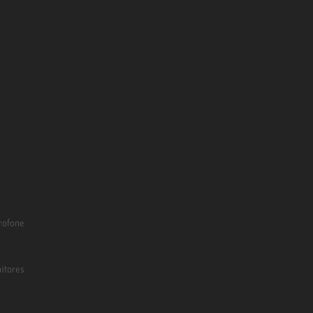
rofone
itores