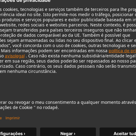
KH 120 II
O aclamado monitor de estúdio da
Neumann elevado a um novo
patamar, com graves mais profundos,
maior resolução e potência DSP.
m MCM
KH 120 II