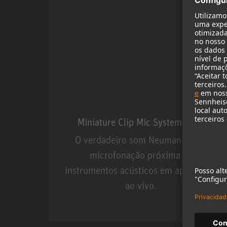
Miniature Clip Mic System MCM
O verdadeiro som Neumann para
microfonação próxima de
instrumentos acústicos em aplicações
ao vivo.
Miniature Clip Mic Syste