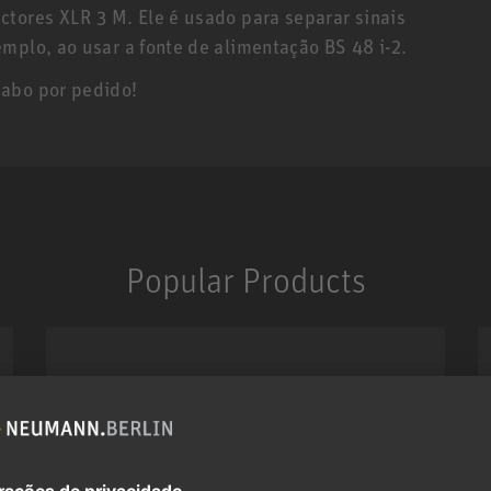
ctores XLR 3 M. Ele é usado para separar sinais
mplo, ao usar a fonte de alimentação BS 48 i-2.
cabo por pedido!
Popular Products