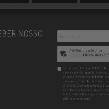
EBER NOSSO
Anti-Robot Verification
Click to start verif
Se quiser receber nosso boletim inform
caixa de seleção separada. Você conc
incluindo rastreamento do boletim com
software, notícias, ofertas atuais, c
informado. Você pode revogar seu con
cancelamento de assinatura fornecido 
boletim informativo no portal de cad
política de privacidade
.