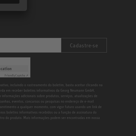
Cadastre-se
ication
Friendly
Captcha ⇗
ativo, incluindo o rastreamento do boletim, basta aceitar clicando na
orda em receber boletins informativos da Georg Neumann GmbH,
 informações adicionais sobre produtos, serviços, atualizações de
ampanhas, eventos, concursos ou pesquisas no endereço de e-mail
sentimento a qualquer momento, com vigor futuro usando um link de
nos boletins informativos recebidos ou a função de assinatura do
astro do produto. Mais informações podem ser encontradas em nossa