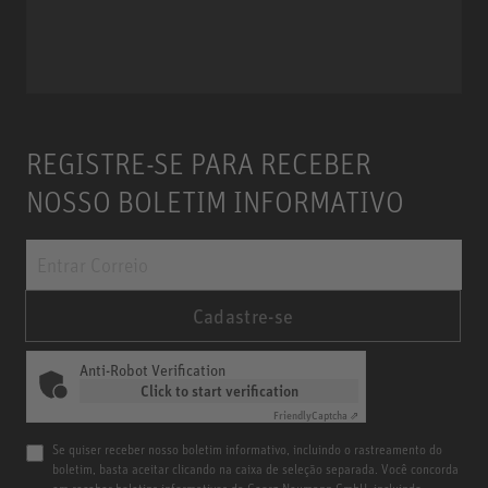
Miniature Clip Mic System MCM
REGISTRE-SE PARA RECEBER
NOSSO BOLETIM INFORMATIVO
Cadastre-se
Anti-Robot Verification
Click to start verification
Friendly
Captcha ⇗
Se quiser receber nosso boletim informativo, incluindo o rastreamento do
boletim, basta aceitar clicando na caixa de seleção separada. Você concorda