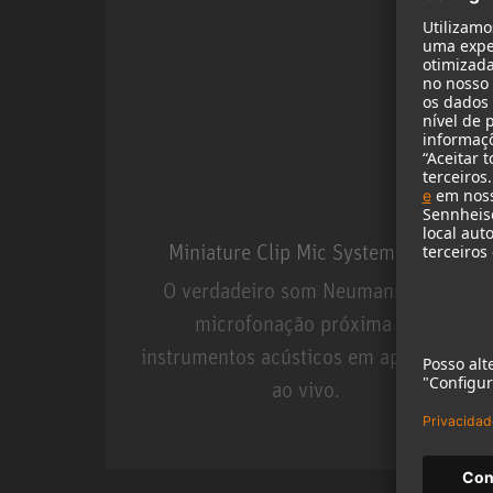
Miniature Clip Mic System MCM
O verdadeiro som Neumann para
microfonação próxima de
instrumentos acústicos em aplicações
ao vivo.
Miniature Clip Mic Syste