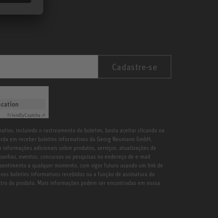
Cadastre-se
ication
Friendly
Captcha ⇗
ativo, incluindo o rastreamento do boletim, basta aceitar clicando na
orda em receber boletins informativos da Georg Neumann GmbH,
 informações adicionais sobre produtos, serviços, atualizações de
ampanhas, eventos, concursos ou pesquisas no endereço de e-mail
sentimento a qualquer momento, com vigor futuro usando um link de
nos boletins informativos recebidos ou a função de assinatura do
astro do produto. Mais informações podem ser encontradas em nossa