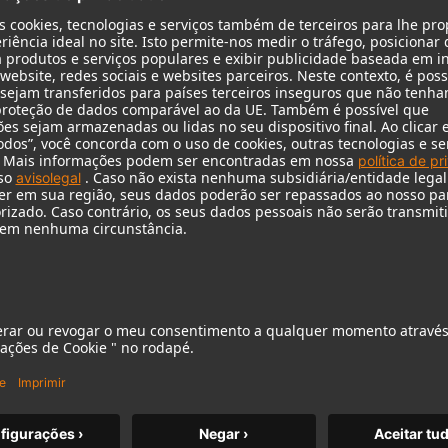
KH 120 II
O aclamado monitor de estúdio da
Neumann elevado a um novo
patamar, com graves mais profundos,
maior resolução e potência DSP.
m MCM
KH 120 II