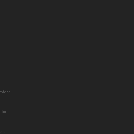
rofone
itores
icos