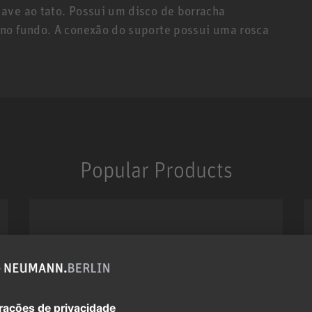
ave ao tato. Possui um disco de borracha
 no fundo. A conexão do suporte possui uma rosca
Popular Products