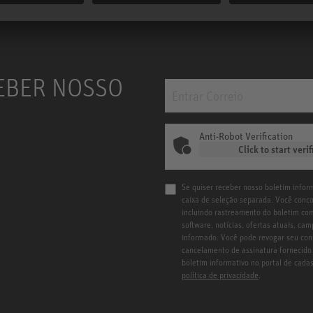
EBER NOSSO
Anti-Robot Verification
Click to start verif
Se quiser receber nosso boletim inform
caixa de seleção separada. Você conc
incluindo rastreamento do boletim com
software, notícias, ofertas atuais, c
informado. Você pode revogar seu con
cancelamento de assinatura fornecido 
boletim informativo no portal de cad
política de privacidade
.