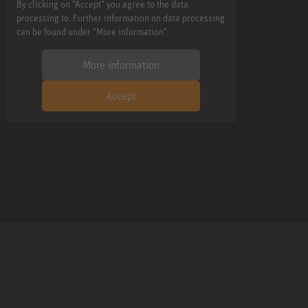
By clicking on "Accept" you agree to the data
processing to. Further information on data processing
can be found under "More information".
More information
Accept