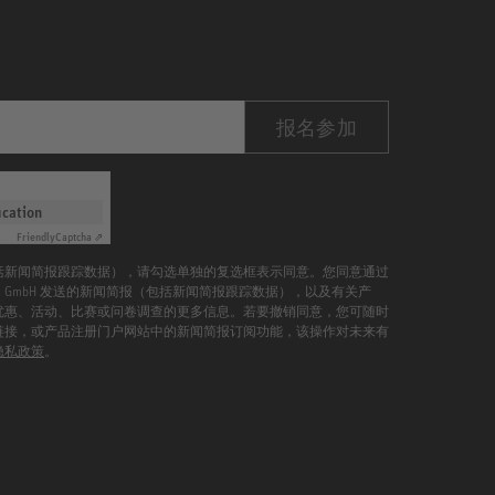
报名参加
ication
Friendly
Captcha ⇗
括新闻简报跟踪数据），请勾选单独的复选框表示同意。您同意通过
mann GmbH 发送的新闻简报（包括新闻简报跟踪数据），以及有关产
优惠、活动、比赛或问卷调查的更多信息。若要撤销同意，您可随时
链接，或产品注册门户网站中的新闻简报订阅功能，该操作对未来有
隐私政策
。