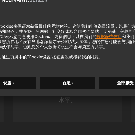
KH 120 II
凭借更深沉的低音、更高的分辨率
和强大的 DSP 功能，诺音曼备受
赞誉的录音棚监听音箱提升到更高
水平。
m MCM
KH 120 II