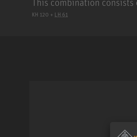
This combination consists 
KH 120 +
LH 61