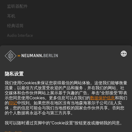
监听器配件
耳机
经典话筒
Audio Interface
© 2018 - 2026
Georg Neumann GmbH
Imprint
Privacy policy