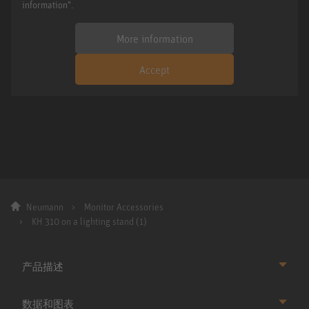
information".
More information
Accept
Neumann
Monitor Accessories
KH 310 on a lighting stand (1)
产品描述
数据和图表