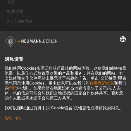
耳机
经典话筒
Audio Interface
© 2018 - 2026
Georg Neumann GmbH
Imprint
Privacy policy
Terms of Use