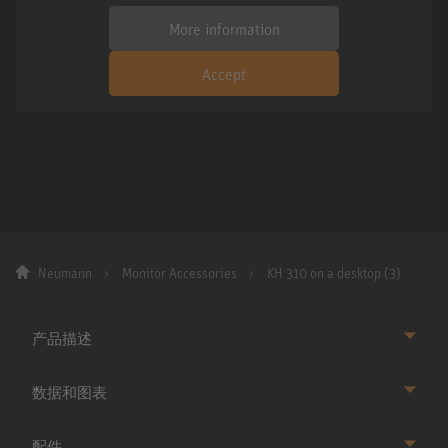
More information
Accept
Neumann
Monitor Accessories
KH 310 on a desktop (3)
产品描述
数据和图表
配件