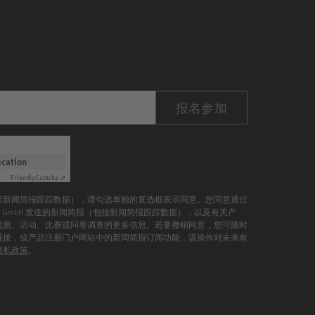
报名参加
ication
Friendly
Captcha ⇗
括新闻简报跟踪数据），请勾选单独的复选框表示同意。您同意通过
mann GmbH 发送的新闻简报（包括新闻简报跟踪数据），以及有关产
优惠、活动、比赛或问卷调查的更多信息。若要撤销同意，您可随时
链接，或产品注册门户网站中的新闻简报订阅功能，该操作对未来有
隐私政策
。