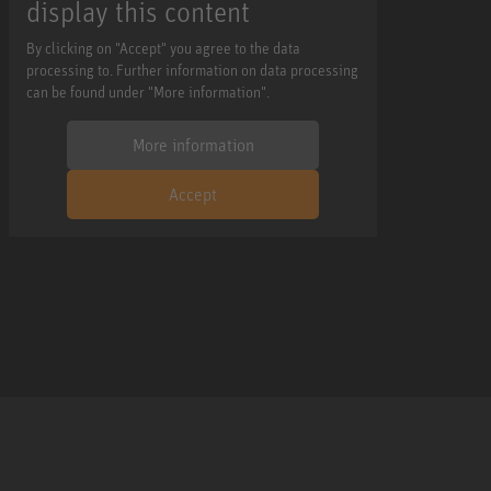
display this content
By clicking on "Accept" you agree to the data
processing to. Further information on data processing
can be found under "More information".
More information
Accept