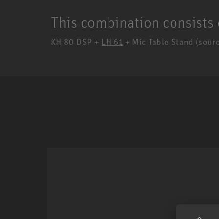
This combination consists 
KH 80 DSP +
LH 61
+ Mic Table Stand (sourc