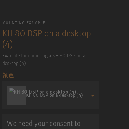
MOUNTING EXAMPLE
KH 80 DSP on a desktop
(4)
Example for mounting a KH 80 DSP on a
desktop (4)
颜色
KH 80 DSP on a desktop (4)
We need your consent to