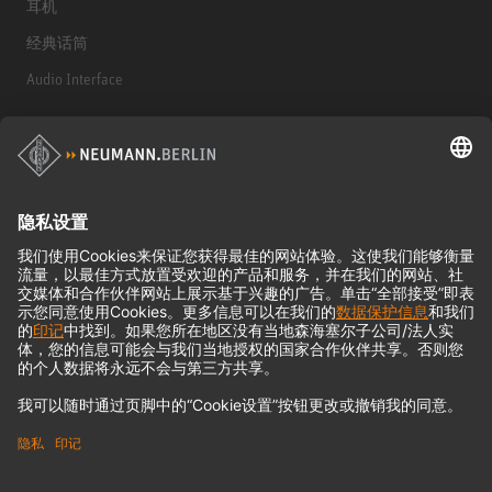
耳机
经典话筒
Audio Interface
© 2018 - 2026
Georg Neumann GmbH
Imprint
Privacy policy
Terms of Use