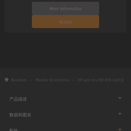
More information
Accept
Neumann
Monitor Accessories
KH 420 on a KH 870 sub (3)
产品描述
数据和图表
配件