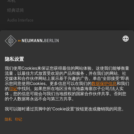
耳机
经典话筒
Audio Interface
© 2018 - 2026
Georg Neumann GmbH
Imprint
Privacy policy
Terms of Use