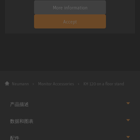
More information
Accept
Neumann
Monitor Accessories
KH 120 on a floor stand
产品描述
数据和图表
配件