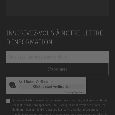
Miniature Clip Mic System MCM
INSCRIVEZ-VOUS À NOTRE LETTRE
D'INFORMATION
S'abonner
Anti-Robot Verification
Click to start verification
Friendly
Captcha ⇗
Si vous souhaitez recevoir notre newsletter et son suivi, veuillez accepter en
cochant la case correspondante. Vous acceptez de recevoir des newsletters
de Georg Neumann GmbH, ainsi que leur suivi, avec des informations
supplémentaires sur les produits, les services, les mises à jour logicielles, les