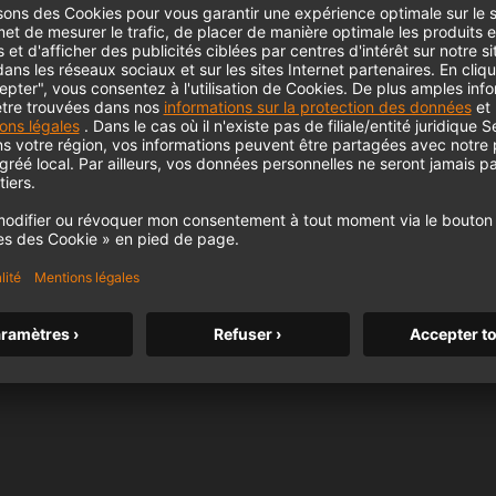
KH 120 II
Le célèbre moniteur de studio de
Neumann passe un nouveau cap avec
des basses plus profondes, une
résolution plus élevée et une
m MCM
alimentation DSP.
KH 120 II