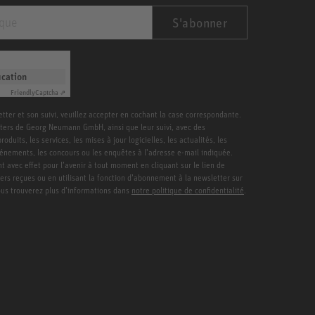
S'abonner
ication
Friendly
Captcha ⇗
etter et son suivi, veuillez accepter en cochant la case correspondante.
ters de Georg Neumann GmbH, ainsi que leur suivi, avec des
duits, les services, les mises à jour logicielles, les actualités, les
vénements, les concours ou les enquêtes à l’adresse e-mail indiquée.
 avec effet pour l’avenir à tout moment en cliquant sur le lien de
ters reçues ou en utilisant la fonction d’abonnement à la newsletter sur
Vous trouverez plus d’informations dans
notre politique de confidentialité
.