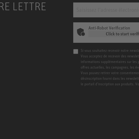
RE LETTRE
Anti-Robot Verification
Click to start verif
Si vous souhaitez recevoir notre newsl
Vous acceptez de recevoir des newslet
informations supplémentaires sur les pro
offres actuelles, les campagnes, les é
Vous pouvez retirer votre consentement
désinscription fourni dans les newslet
le portail d’inscription aux produits. 