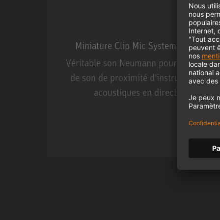
Miniature Clip Mic System MCM
Véritable son Neumann pour la prise
de son de proximité d'instruments
acoustiques en direct.
Miniature Clip Mic Syste