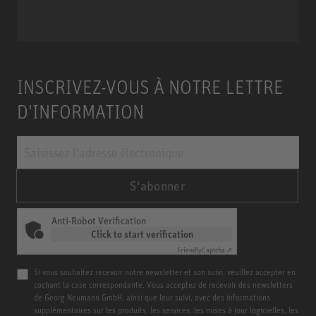
INSCRIVEZ-VOUS À NOTRE LETTRE
D'INFORMATION
S'abonner
Anti-Robot Verification
Click to start verification
Friendly
Captcha ⇗
Si vous souhaitez recevoir notre newsletter et son suivi, veuillez accepter en
cochant la case correspondante. Vous acceptez de recevoir des newsletters
de Georg Neumann GmbH, ainsi que leur suivi, avec des informations
supplémentaires sur les produits, les services, les mises à jour logicielles, les