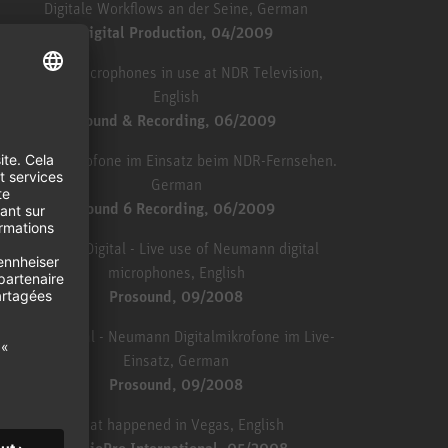
Digitale Workflows an der Seine, German
Digital Production, 04/2009
Digital microphones in use at NDR Television,
English
Sound & Recording, 06/2009
Digitalmikrofone im Einsatz beim NDR-Fernsehen.
German
Sound 6 Recording, 06/2009
Totallly Digital - Live use of Neumann digital
microphones, English
Prosound, 09/2008
Total Digital - Neumann Digitalmikrofone im Live-
Einsatz, German
Prosound, 09/2008
What happened in Vegas, English