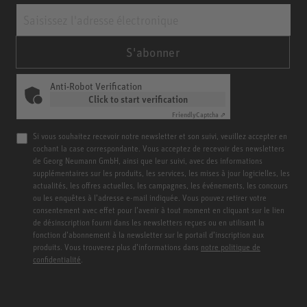
S'abonner
Anti-Robot Verification
Click to start verification
Friendly
Captcha ⇗
Si vous souhaitez recevoir notre newsletter et son suivi, veuillez accepter en
cochant la case correspondante. Vous acceptez de recevoir des newsletters
de Georg Neumann GmbH, ainsi que leur suivi, avec des informations
supplémentaires sur les produits, les services, les mises à jour logicielles, les
actualités, les offres actuelles, les campagnes, les événements, les concours
ou les enquêtes à l’adresse e-mail indiquée. Vous pouvez retirer votre
consentement avec effet pour l’avenir à tout moment en cliquant sur le lien
de désinscription fourni dans les newsletters reçues ou en utilisant la
fonction d’abonnement à la newsletter sur le portail d’inscription aux
produits. Vous trouverez plus d’informations dans
notre politique de
confidentialité
.