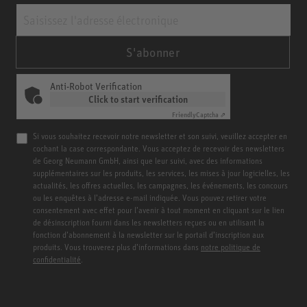
S'abonner
Anti-Robot Verification
Click to start verification
Friendly
Captcha ⇗
Si vous souhaitez recevoir notre newsletter et son suivi, veuillez accepter en
cochant la case correspondante. Vous acceptez de recevoir des newsletters
de Georg Neumann GmbH, ainsi que leur suivi, avec des informations
supplémentaires sur les produits, les services, les mises à jour logicielles, les
actualités, les offres actuelles, les campagnes, les événements, les concours
ou les enquêtes à l’adresse e-mail indiquée. Vous pouvez retirer votre
consentement avec effet pour l’avenir à tout moment en cliquant sur le lien
de désinscription fourni dans les newsletters reçues ou en utilisant la
fonction d’abonnement à la newsletter sur le portail d’inscription aux
produits. Vous trouverez plus d’informations dans
notre politique de
confidentialité
.