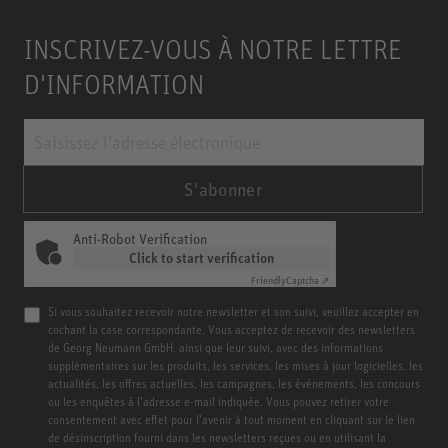
INSCRIVEZ-VOUS À NOTRE LETTRE
D'INFORMATION
S'abonner
Anti-Robot Verification
Click to start verification
Friendly
Captcha ⇗
Si vous souhaitez recevoir notre newsletter et son suivi, veuillez accepter en
cochant la case correspondante. Vous acceptez de recevoir des newsletters
de Georg Neumann GmbH, ainsi que leur suivi, avec des informations
supplémentaires sur les produits, les services, les mises à jour logicielles, les
actualités, les offres actuelles, les campagnes, les événements, les concours
ou les enquêtes à l’adresse e-mail indiquée. Vous pouvez retirer votre
consentement avec effet pour l’avenir à tout moment en cliquant sur le lien
de désinscription fourni dans les newsletters reçues ou en utilisant la