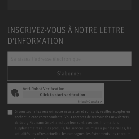
INSCRIVEZ-VOUS À NOTRE LETTRE
D'INFORMATION
S'abonner
Anti-Robot Verification
Click to start verification
Friendly
Captcha ⇗
Si vous souhaitez recevoir notre newsletter et son suivi, veuillez accepter en
cochant la case correspondante. Vous acceptez de recevoir des newsletters
de Georg Neumann GmbH, ainsi que leur suivi, avec des informations
supplémentaires sur les produits, les services, les mises à jour logicielles, les
actualités, les offres actuelles, les campagnes, les événements, les concours