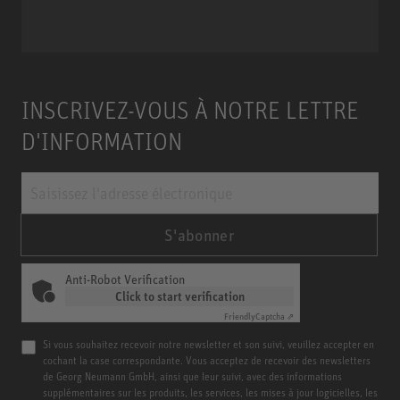
INSCRIVEZ-VOUS À NOTRE LETTRE
D'INFORMATION
S'abonner
Anti-Robot Verification
Click to start verification
Friendly
Captcha ⇗
Si vous souhaitez recevoir notre newsletter et son suivi, veuillez accepter en
cochant la case correspondante. Vous acceptez de recevoir des newsletters
de Georg Neumann GmbH, ainsi que leur suivi, avec des informations
supplémentaires sur les produits, les services, les mises à jour logicielles, les