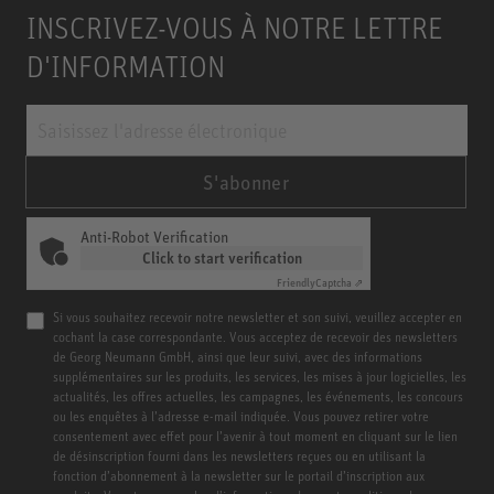
INSCRIVEZ-VOUS À NOTRE LETTRE
D'INFORMATION
S'abonner
Anti-Robot Verification
Click to start verification
Friendly
Captcha ⇗
Si vous souhaitez recevoir notre newsletter et son suivi, veuillez accepter en
cochant la case correspondante. Vous acceptez de recevoir des newsletters
de Georg Neumann GmbH, ainsi que leur suivi, avec des informations
supplémentaires sur les produits, les services, les mises à jour logicielles, les
actualités, les offres actuelles, les campagnes, les événements, les concours
ou les enquêtes à l’adresse e-mail indiquée. Vous pouvez retirer votre
consentement avec effet pour l’avenir à tout moment en cliquant sur le lien
de désinscription fourni dans les newsletters reçues ou en utilisant la
fonction d’abonnement à la newsletter sur le portail d’inscription aux