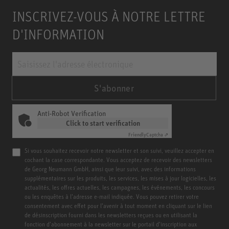
INSCRIVEZ-VOUS À NOTRE LETTRE
D'INFORMATION
S'abonner
Anti-Robot Verification
Click to start verification
Friendly
Captcha ⇗
Si vous souhaitez recevoir notre newsletter et son suivi, veuillez accepter en
cochant la case correspondante. Vous acceptez de recevoir des newsletters
de Georg Neumann GmbH, ainsi que leur suivi, avec des informations
supplémentaires sur les produits, les services, les mises à jour logicielles, les
actualités, les offres actuelles, les campagnes, les événements, les concours
ou les enquêtes à l’adresse e-mail indiquée. Vous pouvez retirer votre
consentement avec effet pour l’avenir à tout moment en cliquant sur le lien
de désinscription fourni dans les newsletters reçues ou en utilisant la
fonction d’abonnement à la newsletter sur le portail d’inscription aux