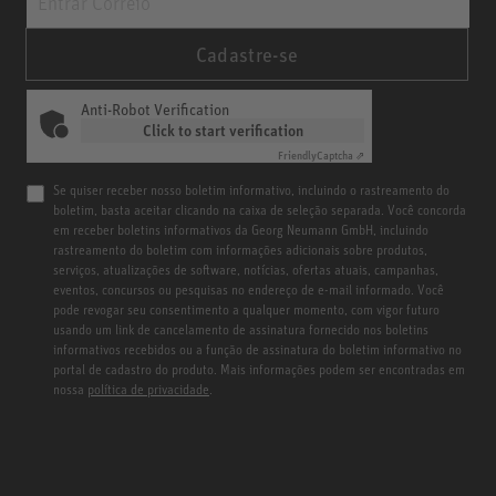
Cadastre-se
Anti-Robot Verification
Click to start verification
Friendly
Captcha ⇗
Se quiser receber nosso boletim informativo, incluindo o rastreamento do
boletim, basta aceitar clicando na caixa de seleção separada. Você concorda
em receber boletins informativos da Georg Neumann GmbH, incluindo
rastreamento do boletim com informações adicionais sobre produtos,
serviços, atualizações de software, notícias, ofertas atuais, campanhas,
eventos, concursos ou pesquisas no endereço de e-mail informado. Você
pode revogar seu consentimento a qualquer momento, com vigor futuro
usando um link de cancelamento de assinatura fornecido nos boletins
informativos recebidos ou a função de assinatura do boletim informativo no
portal de cadastro do produto. Mais informações podem ser encontradas em
nossa
política de privacidade
.