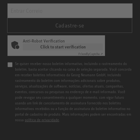
Cadastre-se
Anti-Robot Verification
Click to start verification
Friendly
Captcha ⇗
Se quiser receber nosso boletim informativo, incluindo o rastreamento do
boletim, basta aceitar clicando na caixa de seleção separada. Você concorda
em receber boletins informativos da Georg Neumann GmbH, incluindo
rastreamento do boletim com informações adicionais sobre produtos,
serviços, atualizações de software, notícias, ofertas atuais, campanhas,
eventos, concursos ou pesquisas no endereço de e-mail informado. Você
pode revogar seu consentimento a qualquer momento, com vigor futuro
usando um link de cancelamento de assinatura fornecido nos boletins
informativos recebidos ou a função de assinatura do boletim informativo no
portal de cadastro do produto. Mais informações podem ser encontradas em
nossa
política de privacidade
.