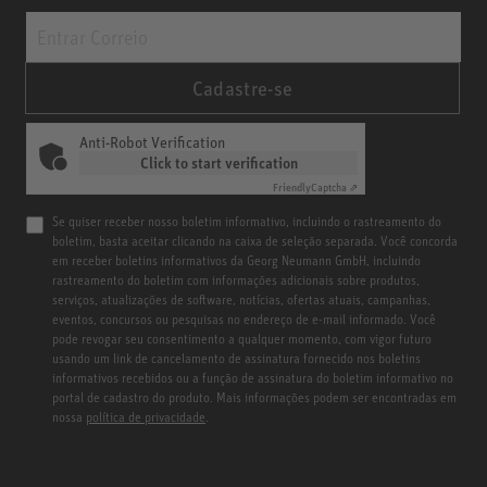
Cadastre-se
Anti-Robot Verification
Click to start verification
Friendly
Captcha ⇗
Se quiser receber nosso boletim informativo, incluindo o rastreamento do
boletim, basta aceitar clicando na caixa de seleção separada. Você concorda
em receber boletins informativos da Georg Neumann GmbH, incluindo
rastreamento do boletim com informações adicionais sobre produtos,
serviços, atualizações de software, notícias, ofertas atuais, campanhas,
eventos, concursos ou pesquisas no endereço de e-mail informado. Você
pode revogar seu consentimento a qualquer momento, com vigor futuro
usando um link de cancelamento de assinatura fornecido nos boletins
informativos recebidos ou a função de assinatura do boletim informativo no
portal de cadastro do produto. Mais informações podem ser encontradas em
nossa
política de privacidade
.