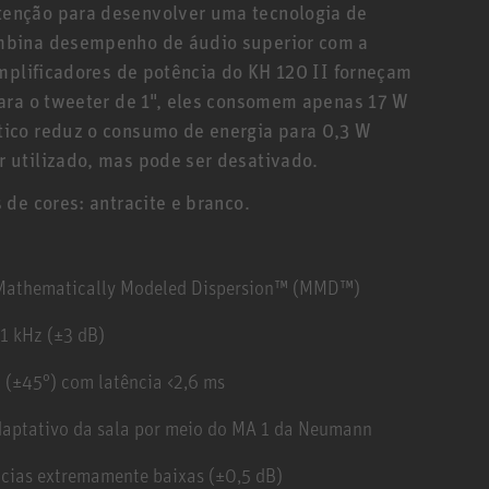
enção para desenvolver uma tecnologia de
mbina desempenho de áudio superior com a
amplificadores de potência do KH 120 II forneçam
ara o tweeter de 1", eles consomem apenas 17 W
ico reduz o consumo de energia para 0,3 W
 utilizado, mas pode ser desativado.
de cores: antracite e branco.
as Mathematically Modeled Dispersion™ (MMD™)
21 kHz (±3 dB)
z (±45°) com latência <2,6 ms
daptativo da sala por meio do MA 1 da Neumann
ncias extremamente baixas (±0,5 dB)