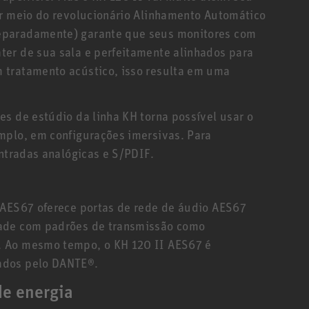
or meio do revolucionário Alinhamento Automático
eparadamente) garante que seus monitores com
er de sua sala e perfeitamente alinhados para
 tratamento acústico, isso resulta em uma
s de estúdio da linha KH torna possível usar o
mplo, em configurações imersivas. Para
entradas analógicas e S/PDIF.
 AES67 oferece portas de rede de áudio AES67
dade com padrões de transmissão como
. Ao mesmo tempo, o KH 120 II AES67 é
ados pelo DANTE®.
de energia