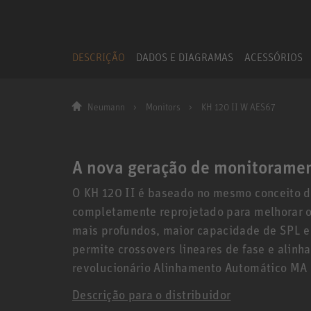
DESCRIÇÃO
DADOS E DIAGRAMAS
ACESSÓRIOS
Neumann
Monitors
KH 120 II W AES67
A nova geração de monitorame
O KH 120 II é baseado no mesmo conceito d
completamente reprojetado para melhorar 
mais profundos, maior capacidade de SPL e
permite crossovers lineares de fase e alin
revolucionário Alinhamento Automático MA
Descrição para o distribuidor