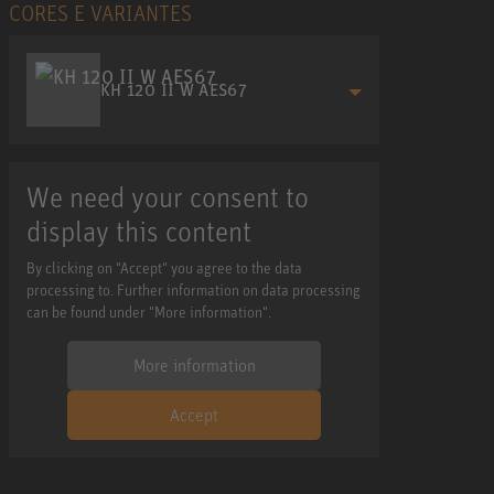
CORES E VARIANTES
KH 120 II W AES67
We need your consent to
display this content
By clicking on "Accept" you agree to the data
processing to. Further information on data processing
can be found under "More information".
More information
Accept