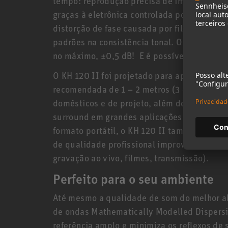
tempo: reprodução precisa de impulsos e re
graças à eletrônica controlada por DSP, que
distorção de fase causada por filtros analó
padrões na consistência tonal. O KH 120 II 
no máximo, ±0,5 dB! E é possível ouvir ta
O KH 120 II foi projetado para aplicações n
recomendada de 1 – 2 metros (3 – 6 pés). Po
domésticos e de projeto, além de conjuntos
surround em grandes aplicações multicanai
formato portátil, o KH 120 II também é uma
de qualidade profissional improvisada ao t
gravação ao vivo, filmes, transmissão).
Perfeito para o seu ambiente
Até mesmo a qualidade de som do melhor al
de ondas Mathematically Modelled Disper
referência amplo e minimiza os reflexos de 