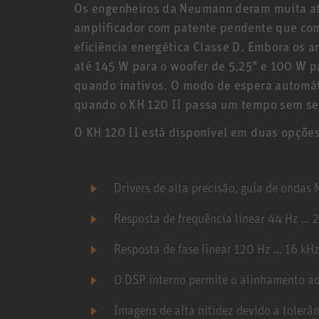
Os engenheiros da Neumann deram muita at
amplificador com patente pendente que co
eficiência energética Classe D. Embora os 
até 145 W para o woofer de 5,25" e 100 W p
quando inativos. O modo de espera automát
quando o KH 120 II passa um tempo sem ser
O KH 120 II está disponível em duas opções 
Drivers de alta precisão, guia de ond
Resposta de frequência linear 44 Hz ... 
Resposta de fase linear 120 Hz ... 16 kH
O DSP interno permite o alinhamento a
Imagens de alta nitidez devido a tolerâ