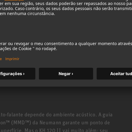
verberações com resolução fina. Isso é possível
 permite crossovers sofisticados, evitando a
gicos. O DSP interno também realiza novos
é feito com tolerâncias extremamente baixas de,
mbém: a imagem estéreo é afiadíssima.
earfiled com uma distância de escuta
r isso, é ideal para salas menores, como estúdios
 de mixagem e edição ou como alto-falante
s. Graças à sua excelente linearidade em um
 excelente opção para criar uma sala de controle
rabalhar em locação (por exemplo, orquestra/coro,
to-falante depende do ambiente acústico. A guia
sion™ (MMD™) da Neumann garante um ponto de
superfície. Mas o KH 120 II vai muito além: seu