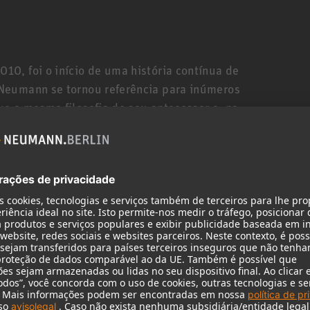
0, foi o início de uma história contínua de
Neumann se tornou referência para inúmeros
e a mesma filosofia de seu antecessor e, na
Neumann: a mais alta linearidade, a menor
perfeita a qualquer ambiente acústico. Graças ao
tros e a um potente mecanismo DSP, o KH 120 II
 mais nitidez e trabalhe com mais eficiência.
em todos os sistemas de reprodução. Facilimente.
 excepcionalmente linear de 44 Hz a 21 kHz (±3
a resposta de fase! Isso se traduz em médios
te, além de uma precisão extrema no aspecto do