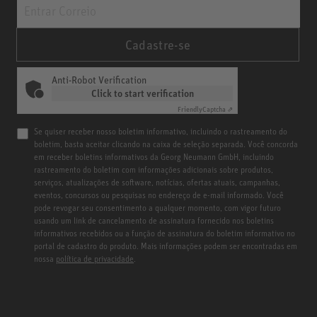
Cadastre-se
Anti-Robot Verification
Click to start verification
Friendly
Captcha ⇗
Se quiser receber nosso boletim informativo, incluindo o rastreamento do
boletim, basta aceitar clicando na caixa de seleção separada. Você concorda
em receber boletins informativos da Georg Neumann GmbH, incluindo
rastreamento do boletim com informações adicionais sobre produtos,
serviços, atualizações de software, notícias, ofertas atuais, campanhas,
eventos, concursos ou pesquisas no endereço de e-mail informado. Você
pode revogar seu consentimento a qualquer momento, com vigor futuro
usando um link de cancelamento de assinatura fornecido nos boletins
informativos recebidos ou a função de assinatura do boletim informativo no
portal de cadastro do produto. Mais informações podem ser encontradas em
nossa
política de privacidade
.