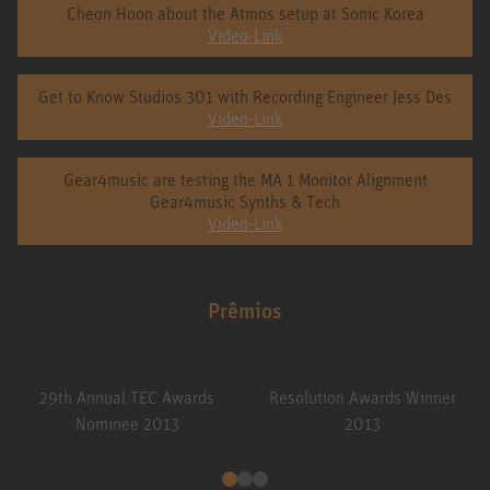
Cheon Hoon about the Atmos setup at Sonic Korea
Video-Link
Get to Know Studios 301 with Recording Engineer Jess Des
Video-Link
Gear4music are testing the MA 1 Monitor Alignment
Gear4music Synths & Tech
Video-Link
Prêmios
29th Annual TEC Awards
Resolution Awards Winner
Nominee 2013
2013