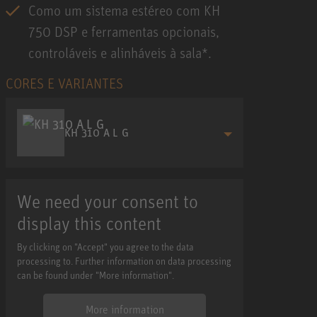
Como um sistema estéreo com KH
750 DSP e ferramentas opcionais,
controláveis e alinháveis à sala*.
CORES E VARIANTES
KH 310 A L G
We need your consent to
display this content
By clicking on "Accept" you agree to the data
processing to. Further information on data processing
can be found under "More information".
More information