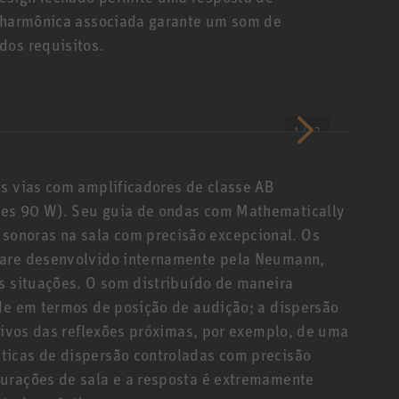
o harmônica associada garante um som de
dos requisitos.
1 / 12
ês vias com amplificadores de classe AB
zes 90 W). Seu guia de ondas com Mathematically
onoras na sala com precisão excepcional. Os
ware desenvolvido internamente pela Neumann,
as situações. O som distribuído de maneira
ade em termos de posição de audição; a dispersão
ativos das reflexões próximas, por exemplo, de uma
ticas de dispersão controladas com precisão
gurações de sala e a resposta é extremamente