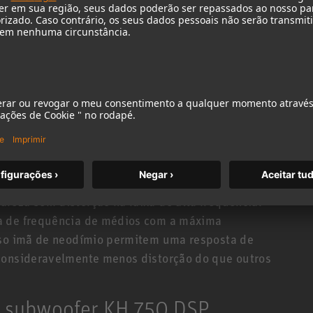
oup delay. Isso resulta em uma reprodução
mpleta; a resposta de transientes é controlada
e otimiza a reprodução de
ita um som cristalino até as regiões de graves
 essa rica fundação oferece extensão de graves
mixagem sem necessitar de um subwoofer
osso domo em tela de liga metálica potente
reza sem distorção na faixa de alta frequência.
a de frequência de médios com a máxima
roso imã de neodímio permitem uma resposta de
 consideravelmente menos distorção do que outros
29th Annual TEC
Reso
Awards Nominee
W
O subwoofer KH 750 DSP
2013