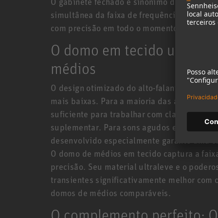
O gabinete fechado é sinônimo de baixo gr
simultânea da faixa de frequência quase co
com precisão em todo o momento.
O domo em tecido ultralev
médios
O design otimizado do alto-falante possibil
mais baixas. Para a maioria das aplicações,
suficiente para trabalhar com clareza na 
suplementar. Para sons agudos exigentes, n
desenvolvido especialmente garante uma cla
O domo de médios em tecido captura a faix
precisão. Seu material ultraleve e o pode
transientes significativamente melhor com
domos de médios comparáveis.
O complemento perfeito: 