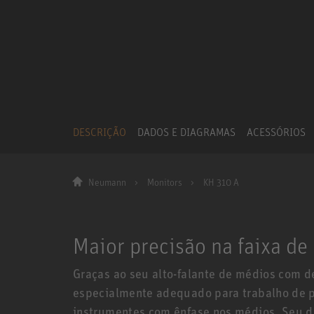
DESCRIÇÃO
DADOS E DIAGRAMAS
ACESSÓRIOS
Neumann
Monitors
KH 310 A
Maior precisão na faixa de
Graças ao seu alto-falante de médios com d
especialmente adequado para trabalho de pr
instrumentes com ênfase nos médios. Seu d