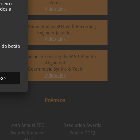
Korea
Video-Link
Get to Know Studios 301 with Recording
Engineer Jess Des
Video-Link
Gear4music are testing the MA 1 Monitor
Alignment
Gear4music Synths & Tech
Video-Link
Prêmios
lution Awards
Best of Show Awards
Sound on Sound
inner 2013
NAB Show 2013
Awards Nominee
2014