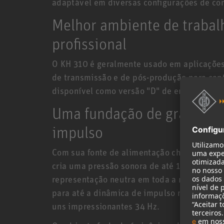
adaptável em diversas configurações de con
Melhor ambiente de trabal
profissional
O KH 310 é geralmente usado em aplicações
de transmissão e de pós-produção para cap
disponível como versão "D" de entrada digit
Uma fundação de graves sól
impulso
Com sua fonte de alimentação chaveada pode
cria uma pressão sonora de até 116,3 dB, c
representação neutra em toda a resposta em
para até a dinâmica de impulso mais exige
uns impressionantes 34 Hz.