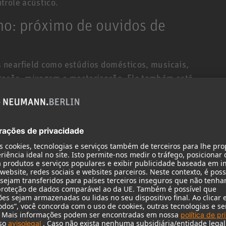
trole acústico.
ho: próximo de ouvidos de
 nearfield como estúdios domésticos, musicais,
tação, mixagem e masterização. Ele também está
al.
ida e elevada fidelidade de
rosa e amplificadores de três canais, o KH 310
onservando, no entanto, uma alta resolução e uma
 frequência. Isso providencia energia suficiente
nte, sem distorção nem perdas. Os graves atingem