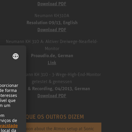
Download PDF
Neumann KH310A
Resolution 09/13, English
Download PDF
Neumann KH 310 A: Aktiver Dreiwege-Nearfield-
Monitor
Proaudio.de, German
Link
TEST: Neumann KH 310 - 3-Wege-High-End-Monitor
getestet & gemessen
Sound & Recording, 04/2013, German
Download PDF
O QUE OS OUTROS DIZEM
Cheon Hoon about the Atmos setup at Sonic