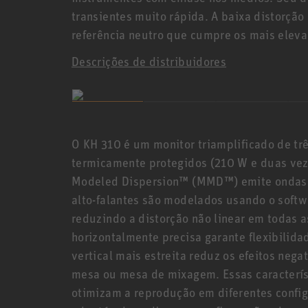
transientes muito rápida. A baixa distorçã
referência neutro que cumpre os mais eleva
Descrições de distribuidores
O KH 310 é um monitor triamplificado de tr
termicamente protegidos (210 W e duas ve
Modeled Dispersion™ (MMD™) emite ondas s
alto-falantes são modelados usando o soft
reduzindo a distorção não linear em todas 
horizontalmente precisa garante flexibilid
vertical mais estreita reduz os efeitos neg
mesa ou mesa de mixagem. Essas caracterís
otimizam a reprodução em diferentes confi