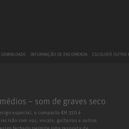
DOWNLOADS
INFORMAÇÃO DE ENCOMENDA
ESCOLHER OUTRO
 médios – som de graves seco
esign especial, o compacto KH 310 é
ecisão com voz, vocais, guitarras e outros
esign fechado permite uma resposta de