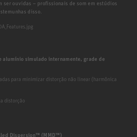
m ser ouvidas – profissionais de som em estúdios
estemunhas disso.
e alumínio simulado internamente, grade de
adas para minimizar distorção não linear (harmônica
a distorção
elled Dispersion™ (MMD™)